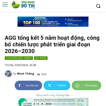
AGG tổng kết 5 năm hoạt động, công
bố chiến lược phát triển giai đoạn
2026–2030
CHUYỂN ĐỔI XANH
SỰ KIỆN
Thứ Ba, 03/02/2026, 20:48
By
Minh Thắng
304
Facebook
Twitter
WhatsApp
- Đồng hành cùng Thương hiệu -