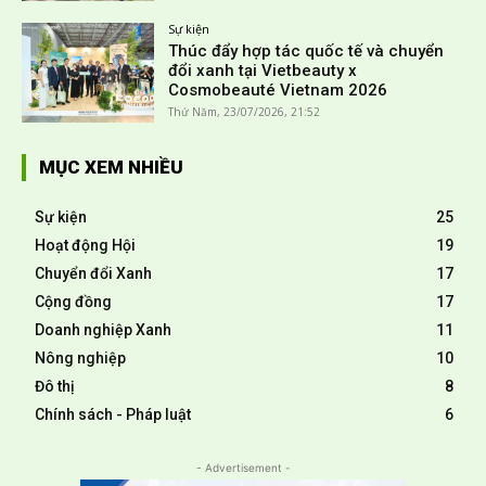
Sự kiện
Thúc đẩy hợp tác quốc tế và chuyển
đổi xanh tại Vietbeauty x
Cosmobeauté Vietnam 2026
Thứ Năm, 23/07/2026, 21:52
MỤC XEM NHIỀU
Sự kiện
25
Hoạt động Hội
19
Chuyển đổi Xanh
17
Cộng đồng
17
Doanh nghiệp Xanh
11
Nông nghiệp
10
Đô thị
8
Chính sách - Pháp luật
6
- Advertisement -