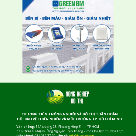
CHƯƠNG TRÌNH NÔNG NGHIỆP VÀ ĐÔ THỊ TUẦN HOÀN
HỘI BẢO VỆ THIÊN NHIÊN VÀ MÔI TRƯỜNG TP. HỒ CHÍ MINH
Văn phòng:
59A Đường 23, Phường Hiệp Bình, TP.HCM
Chịu trách nhiệm:
Ông Nguyễn Toàn Thắng - Phó Chủ tịch thường trực
Điện thoại:
081 262 77 99 -
Email:
info@hane.org.vn