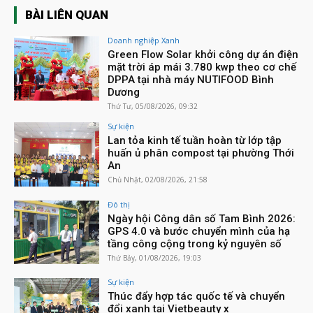
BÀI LIÊN QUAN
Doanh nghiệp Xanh
Green Flow Solar khởi công dự án điện
mặt trời áp mái 3.780 kwp theo cơ chế
DPPA tại nhà máy NUTIFOOD Bình
Dương
Thứ Tư, 05/08/2026, 09:32
Sự kiện
Lan tỏa kinh tế tuần hoàn từ lớp tập
huấn ủ phân compost tại phường Thới
An
Chủ Nhật, 02/08/2026, 21:58
Đô thị
Ngày hội Công dân số Tam Bình 2026:
GPS 4.0 và bước chuyển mình của hạ
tầng công cộng trong kỷ nguyên số
Thứ Bảy, 01/08/2026, 19:03
Sự kiện
Thúc đẩy hợp tác quốc tế và chuyển
đổi xanh tại Vietbeauty x