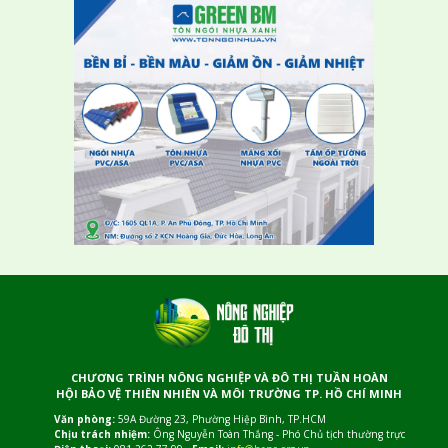
CHƯƠNG TRÌNH NÔNG NGHIỆP VÀ ĐÔ THỊ TUẦN HOÀN
HỘI BẢO VỆ THIÊN NHIÊN VÀ MÔI TRƯỜNG TP. HỒ CHÍ MINH
Văn phòng:
59A Đường 23, Phường Hiệp Bình, TP.HCM
Chịu trách nhiệm:
Ông Nguyễn Toàn Thắng - Phó Chủ tịch thường trực