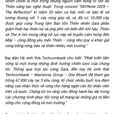
nhiên chính là một trong những nguồn cảm hứng to lớn để
Thiên sáng tạo nghệ thuật. Trong concert “SKYNote 2025 –
The Reflection” kỉ niệm 20 năm ca hát, mỗi vé bán đi sẽ
tương đương với 1 cây rừng góp về, và đã có 10.000 cây
được góp cùng Trung tâm Bảo tồn Thiên nhiên Gaia phần
giảm thiệt hại thiên tai và ứng phó với biến đổi khí hậu. Thiên
và The A list mong rằng nỗ lực này sẽ truyền cảm hứng đến
Mây – cộng đồng yêu mến Thiên – cũng như quý vị khán giả
cùng trồng rừng, bảo vệ thiên nhiên, môi trường.”
Đại diện Hệ sinh thái Techcombank cho biết:
“Phát triển bền
vững là một trong những định hướng chiến lược của chúng
tôi. Thông qua hợp tác cùng Gaia, đến nay hệ sinh thái
Techcombank – Masterise Group – One Mount đã tham gia
trồng 67.850 cây tại 5 khu rừng, tổ chức nhiều buổi tọa đàm
nâng cao nhận thức về rừng cho hàng ngàn cán bộ nhân viên
trên cả nước. Chúng tôi tin rằng việc đồng hành lâu dài trong
các chương trình phục hồi rừng sẽ mang lại những giá trị bền
vững cho cộng đồng và môi trường.”