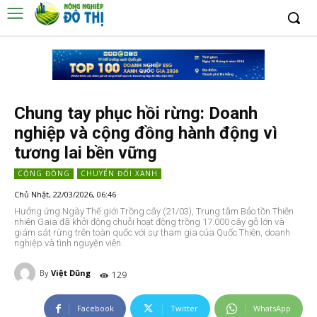
Chung tay phục hồi rừng: Doanh
nghiệp và cộng đồng hành động vì
tương lai bền vững
CỘNG ĐỒNG
CHUYỂN ĐỔI XANH
Chủ Nhật, 22/03/2026, 06:46
Hưởng ứng Ngày Thế giới Trồng cây (21/03), Trung tâm Bảo tồn Thiên
nhiên Gaia đã khởi động chuỗi hoạt động trồng 17.000 cây gỗ lớn và
giám sát rừng trên toàn quốc với sự tham gia của Quốc Thiên, doanh
nghiệp và tình nguyện viên.
By
Việt Dũng
129
Facebook
Twitter
WhatsApp