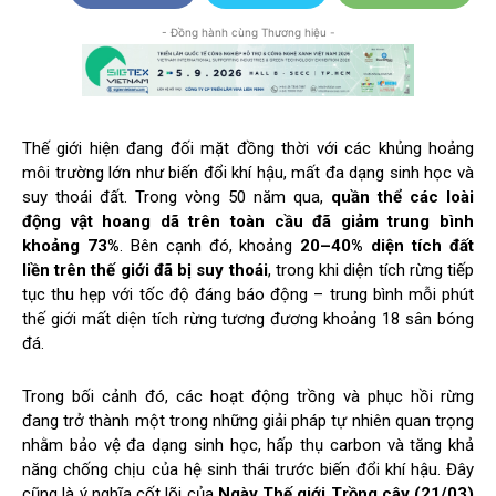
- Đồng hành cùng Thương hiệu -
Thế giới hiện đang đối mặt đồng thời với các khủng hoảng
môi trường lớn như biến đổi khí hậu, mất đa dạng sinh học và
suy thoái đất. Trong vòng 50 năm qua,
quần thể các loài
động vật hoang dã trên toàn cầu đã giảm trung bình
khoảng 73%
. Bên cạnh đó, khoảng
20–40% diện tích đất
liền trên thế giới đã bị suy thoái
, trong khi diện tích rừng tiếp
tục thu hẹp với tốc độ đáng báo động – trung bình mỗi phút
thế giới mất diện tích rừng tương đương khoảng 18 sân bóng
đá.
Trong bối cảnh đó, các hoạt động trồng và phục hồi rừng
đang trở thành một trong những giải pháp tự nhiên quan trọng
nhằm bảo vệ đa dạng sinh học, hấp thụ carbon và tăng khả
năng chống chịu của hệ sinh thái trước biến đổi khí hậu. Đây
cũng là ý nghĩa cốt lõi của
Ngày Thế giới Trồng cây (21/03)