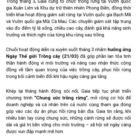
Trong tháng 3, Gaia cũng tổ chức trồng rừng tại Vườn quốc
gia Xuân Liên và Khu dự trữ thiên nhiên Phong Điền, đồng thời
triển khai hoạt động giám sát rừng tại Vườn quốc gia Bạch Mã
và Vườn quốc gia Mũi Cà Mau. Các chuyến giám sát tập trung
vào đo đếm tỷ lệ sống, chiều cao cây, đánh giá khả năng sinh
trưởng và thích nghi của từng khu rừng sau trồng.
Chuỗi hoạt động diễn ra xuyên suốt tháng 3 nhằm
hưởng ứng
Ngày Thế giới Trồng cây (21/03)
đã góp phần lan tỏa tinh
thần hành động vì môi trường và nâng cao nhận thức cộng
đồng về tầm quan trọng của việc trồng cây, phục hồi rừng
trong bối cảnh biến đổi khí hậu ngày càng gia tăng.
Khép lại tháng hành động sôi nổi, Gaia tiếp tục phát triển
chương trình
“Chung sức trồng rừng”
, mở rộng cơ hội để
doanh nghiệp và cá nhân trên cả nước cùng tham gia đóng
góp vào các dự án phục hồi rừng bản địa. Gaia tin rằng, khi
nhiều bàn tay cùng chung sức, những cánh rừng sẽ được nối
dài và giá trị bền vững cho môi trường – xã hội sẽ ngày càng
được vun đắp mạnh mẽ hơn.