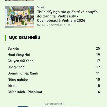
Sự kiện
Thúc đẩy hợp tác quốc tế và chuyển
đổi xanh tại Vietbeauty x
Cosmobeauté Vietnam 2026
Thứ Năm, 23/07/2026, 21:52
MỤC XEM NHIỀU
Sự kiện
25
Hoạt động Hội
19
Chuyển đổi Xanh
17
Cộng đồng
17
Doanh nghiệp Xanh
11
Nông nghiệp
10
Đô thị
8
Chính sách - Pháp luật
6
- Advertisement -