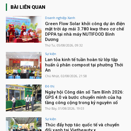
BÀI LIÊN QUAN
Doanh nghiệp Xanh
Green Flow Solar khởi công dự án điện
mặt trời áp mái 3.780 kwp theo cơ chế
DPPA tại nhà máy NUTIFOOD Bình
Dương
Thứ Tư, 05/08/2026, 09:32
Sự kiện
Lan tỏa kinh tế tuần hoàn từ lớp tập
huấn ủ phân compost tại phường Thới
An
Chủ Nhật, 02/08/2026, 21:58
Đô thị
Ngày hội Công dân số Tam Bình 2026:
GPS 4.0 và bước chuyển mình của hạ
tầng công cộng trong kỷ nguyên số
Thứ Bảy, 01/08/2026, 19:03
Sự kiện
Thúc đẩy hợp tác quốc tế và chuyển
đổi xanh tại Vietbeauty x