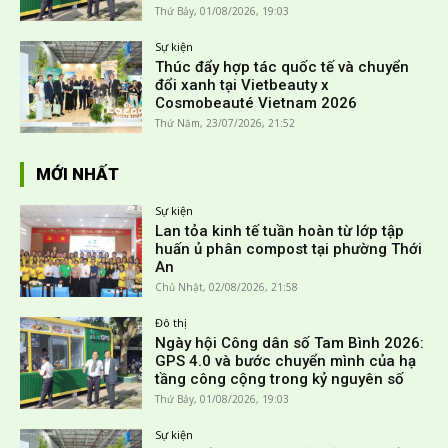
Thứ Bảy, 01/08/2026, 19:03
Sự kiện
Thúc đẩy hợp tác quốc tế và chuyển
đổi xanh tại Vietbeauty x
Cosmobeauté Vietnam 2026
Thứ Năm, 23/07/2026, 21:52
MỚI NHẤT
Sự kiện
Lan tỏa kinh tế tuần hoàn từ lớp tập
huấn ủ phân compost tại phường Thới
An
Chủ Nhật, 02/08/2026, 21:58
Đô thị
Ngày hội Công dân số Tam Bình 2026:
GPS 4.0 và bước chuyển mình của hạ
tầng công cộng trong kỷ nguyên số
Thứ Bảy, 01/08/2026, 19:03
Sự kiện