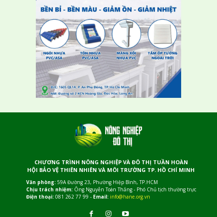
CHƯƠNG TRÌNH NÔNG NGHIỆP VÀ ĐÔ THỊ TUẦN HOÀN
HỘI BẢO VỆ THIÊN NHIÊN VÀ MÔI TRƯỜNG TP. HỒ CHÍ MINH
Văn phòng:
59A Đường 23, Phường Hiệp Bình, TP.HCM
Chịu trách nhiệm:
Ông Nguyễn Toàn Thắng - Phó Chủ tịch thường trực
Điện thoại:
081 262 77 99 -
Email:
info@hane.org.vn