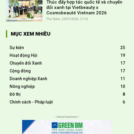
Thúc đẩy hợp tác quốc tế và chuyển
đổi xanh tại Vietbeauty x
Cosmobeauté Vietnam 2026
Thứ Năm, 23/07/2026, 21:52
MỤC XEM NHIỀU
Sự kiện
25
Hoạt động Hội
19
Chuyển đổi Xanh
17
Cộng đồng
17
Doanh nghiệp Xanh
11
Nông nghiệp
10
Đô thị
8
Chính sách - Pháp luật
6
- Advertisement -