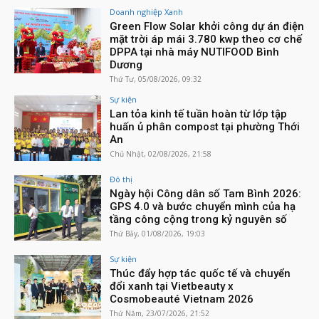
Doanh nghiệp Xanh
Green Flow Solar khởi công dự án điện
mặt trời áp mái 3.780 kwp theo cơ chế
DPPA tại nhà máy NUTIFOOD Bình
Dương
Thứ Tư, 05/08/2026, 09:32
Sự kiện
Lan tỏa kinh tế tuần hoàn từ lớp tập
huấn ủ phân compost tại phường Thới
An
Chủ Nhật, 02/08/2026, 21:58
Đô thị
Ngày hội Công dân số Tam Bình 2026:
GPS 4.0 và bước chuyển mình của hạ
tầng công cộng trong kỷ nguyên số
Thứ Bảy, 01/08/2026, 19:03
Sự kiện
Thúc đẩy hợp tác quốc tế và chuyển
đổi xanh tại Vietbeauty x
Cosmobeauté Vietnam 2026
Thứ Năm, 23/07/2026, 21:52