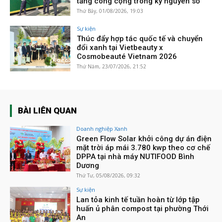
tầng công cộng trong kỷ nguyên số
Thứ Bảy, 01/08/2026, 19:03
Sự kiện
Thúc đẩy hợp tác quốc tế và chuyển
đổi xanh tại Vietbeauty x
Cosmobeauté Vietnam 2026
Thứ Năm, 23/07/2026, 21:52
BÀI LIÊN QUAN
Doanh nghiệp Xanh
Green Flow Solar khởi công dự án điện
mặt trời áp mái 3.780 kwp theo cơ chế
DPPA tại nhà máy NUTIFOOD Bình
Dương
Thứ Tư, 05/08/2026, 09:32
Sự kiện
Lan tỏa kinh tế tuần hoàn từ lớp tập
huấn ủ phân compost tại phường Thới
An