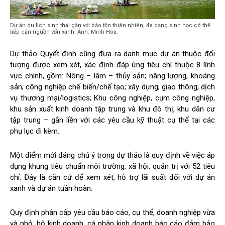
Dự án du lịch sinh thái gắn với bảo tồn thiên nhiên, đa dạng sinh học có thể
tiếp cận nguồn vốn xanh. Ảnh: Minh Hòa.
Dự thảo Quyết định cũng đưa ra danh mục dự án thuộc đối
tượng được xem xét, xác định đáp ứng tiêu chí thuộc 8 lĩnh
vực chính, gồm: Nông – lâm – thủy sản; năng lượng; khoáng
sản; công nghiệp chế biến/chế tạo; xây dựng; giao thông; dịch
vụ thương mại/logistics; Khu công nghiệp, cụm công nghiệp,
khu sản xuất kinh doanh tập trung và khu đô thị, khu dân cư
tập trung – gắn liền với các yêu cầu kỹ thuật cụ thể tại các
phụ lục đi kèm.
Một điểm mới đáng chú ý trong dự thảo là quy định về việc áp
dụng khung tiêu chuẩn môi trường, xã hội, quản trị với 52 tiêu
chí. Đây là căn cứ để xem xét, hỗ trợ lãi suất đối với dự án
xanh và dự án tuần hoàn.
Quy định phân cấp yêu cầu báo cáo, cụ thể, doanh nghiệp vừa
và nhỏ, hộ kinh doanh, cá nhân kinh doanh báo cáo đảm bảo