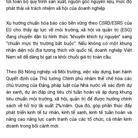
tới toàn bộ quy trình sản xuất, nguồn gốc nguyên liệu, mức độ
phát thải và trách nhiệm xã hội của doanh nghiệp.
Xu hướng chuẩn hóa báo cáo bền vững theo CSRD/ESRS của
EU cho thấy áp lực về môi trường, xã hội và quản trị (ESG)
đang chuyển dần từ hình thức “khuyến khích tự nguyện” sang
“chuẩn mực thị trường bắt buộc”. Nếu không có một khung
nhận diện nội địa tương thích với quốc tế, doanh nghiệp Việt
Nam sẽ dễ dàng bị gạt ra khỏi chuỗi giá trị toàn cầu.
Theo Bộ Nông nghiệp và Môi trường, việc xây dựng, ban hành
Quyết định của Thủ tướng Chính phủ nhằm thể chế hóa các
chủ trương của Đảng, pháp luật của Nhà nước về xác định dự
án xanh, dự án đáp ứng tiêu chí tuần hoàn và áp dụng khung
tiêu chuẩn môi trường, xã hội, quản trị để được hưởng chính
sách về hỗ trợ lãi suất 2%/năm. Qua đó, góp phần thúc đẩy
phát triển kinh tế tư nhân, kinh tế xanh, kinh tế tuần hoàn và
nâng cao năng lực cạnh tranh của các tổ chức, cá nhân kinh
doanh trong bối cảnh mới.