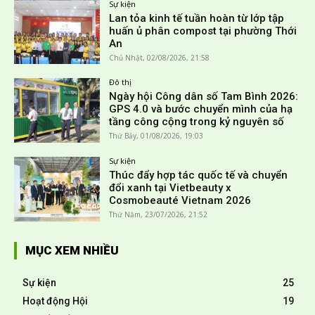
Sự kiện
Lan tỏa kinh tế tuần hoàn từ lớp tập
huấn ủ phân compost tại phường Thới
An
Chủ Nhật, 02/08/2026, 21:58
Đô thị
Ngày hội Công dân số Tam Bình 2026:
GPS 4.0 và bước chuyển mình của hạ
tầng công cộng trong kỷ nguyên số
Thứ Bảy, 01/08/2026, 19:03
Sự kiện
Thúc đẩy hợp tác quốc tế và chuyển
đổi xanh tại Vietbeauty x
Cosmobeauté Vietnam 2026
Thứ Năm, 23/07/2026, 21:52
MỤC XEM NHIỀU
Sự kiện
25
Hoạt động Hội
19