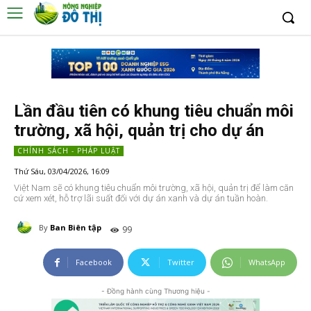
Lần đầu tiên có khung tiêu chuẩn môi
trường, xã hội, quản trị cho dự án
CHÍNH SÁCH - PHÁP LUẬT
Thứ Sáu, 03/04/2026, 16:09
Việt Nam sẽ có khung tiêu chuẩn môi trường, xã hội, quản trị để làm căn
cứ xem xét, hỗ trợ lãi suất đối với dự án xanh và dự án tuần hoàn.
By
Ban Biên tập
99
Facebook
Twitter
WhatsApp
- Đồng hành cùng Thương hiệu -