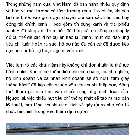
Trong những năm qua, Việt Nam đã ban hành nhiều quy định
về bảo vệ môi trường và tăng trưởng xanh. Tuy nhiên, khi nền
kinh tế bước vào giai đoạn chuyển đổi sâu sắc, nhu cầu huy
động tài chính xanh – bao gồm tín dụng xanh và trái phiếu
xanh – đã tăng vọt. Thực tiễn đòi hỏi phải có công cụ pháp lý
đủ cụ thể để xác định dự án nào là “xanh”, mức độ đáp ứng
tiêu chí tuần hoàn ra sao, hồ sơ nào đủ căn cứ để được tiếp
cận ưu đãi, hỗ trợ hoặc nguồn vốn xanh.
Việc làm rõ các khái niệm này không chỉ đơn thuần là thủ tục
hành chính. Khi có hệ thống tiêu chí minh bạch, doanh nghiệp,
hộ kinh doanh và cá nhân kinh doanh sẽ sở hữu “tấm giấy
thông hành” để tiếp cận nguồn vốn với chi phí thấp hơn, đồng
thời tham gia sâu hơn vào chuỗi cung ứng xanh toàn cầu.
Ngược lại, việc thiếu hụt tiêu chí thống nhất sẽ tạo ra rào cản
kỹ thuật, làm tăng chi phí giao dịch và gây rủi ro cho các tổ
chức tài chính trong việc thẩm định dự án.