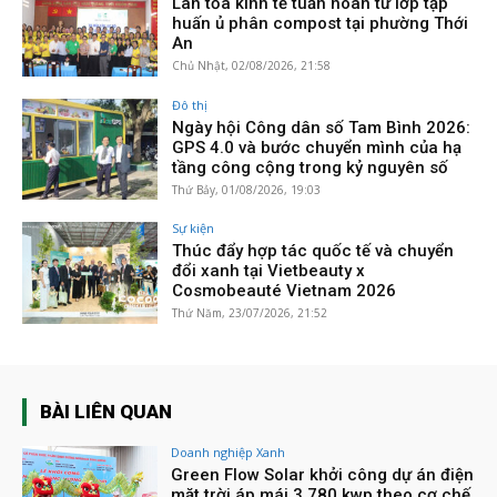
Lan tỏa kinh tế tuần hoàn từ lớp tập
huấn ủ phân compost tại phường Thới
An
Chủ Nhật, 02/08/2026, 21:58
Đô thị
Ngày hội Công dân số Tam Bình 2026:
GPS 4.0 và bước chuyển mình của hạ
tầng công cộng trong kỷ nguyên số
Thứ Bảy, 01/08/2026, 19:03
Sự kiện
Thúc đẩy hợp tác quốc tế và chuyển
đổi xanh tại Vietbeauty x
Cosmobeauté Vietnam 2026
Thứ Năm, 23/07/2026, 21:52
BÀI LIÊN QUAN
Doanh nghiệp Xanh
Green Flow Solar khởi công dự án điện
mặt trời áp mái 3.780 kwp theo cơ chế