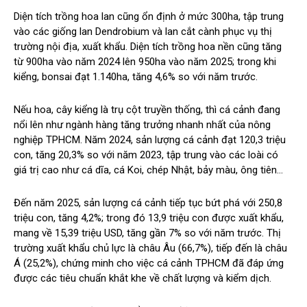
Diện tích trồng hoa lan cũng ổn định ở mức 300ha, tập trung
vào các giống lan Dendrobium và lan cắt cành phục vụ thị
trường nội địa, xuất khẩu. Diện tích trồng hoa nền cũng tăng
từ 900ha vào năm 2024 lên 950ha vào năm 2025; trong khi
kiểng, bonsai đạt 1.140ha, tăng 4,6% so với năm trước.
Nếu hoa, cây kiểng là trụ cột truyền thống, thì cá cảnh đang
nổi lên như ngành hàng tăng trưởng nhanh nhất của nông
nghiệp TPHCM. Năm 2024, sản lượng cá cảnh đạt 120,3 triệu
con, tăng 20,3% so với năm 2023, tập trung vào các loài có
giá trị cao như cá dĩa, cá Koi, chép Nhật, bảy màu, ông tiên…
Đến năm 2025, sản lượng cá cảnh tiếp tục bứt phá với 250,8
triệu con, tăng 4,2%; trong đó 13,9 triệu con được xuất khẩu,
mang về 15,39 triệu USD, tăng gần 7% so với năm trước. Thị
trường xuất khẩu chủ lực là châu Âu (66,7%), tiếp đến là châu
Á (25,2%), chứng minh cho việc cá cảnh TPHCM đã đáp ứng
được các tiêu chuẩn khắt khe về chất lượng và kiểm dịch.